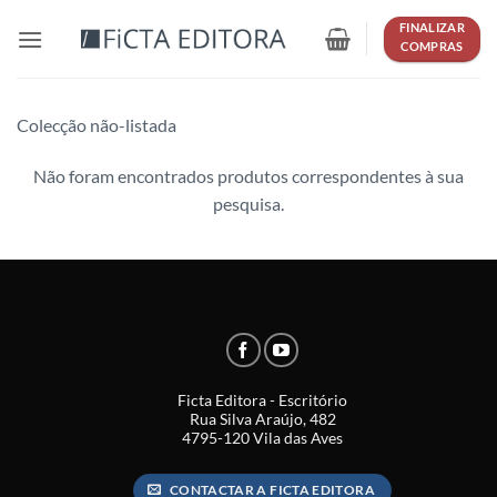
Skip
FINALIZAR
to
COMPRAS
content
Colecção não-listada
Não foram encontrados produtos correspondentes à sua
pesquisa.
Ficta Editora - Escritório
Rua Silva Araújo, 482
4795-120 Vila das Aves
CONTACTAR A FICTA EDITORA